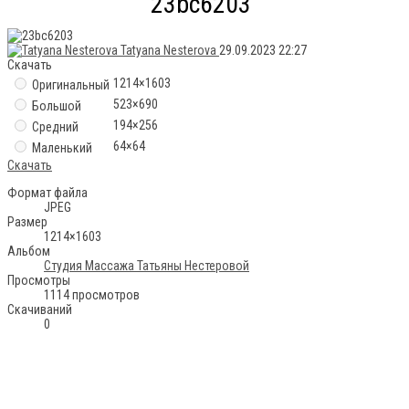
23bc6203
Tatyana Nesterova
29.09.2023
22:27
Скачать
1214×1603
Оригинальный
523×690
Большой
194×256
Средний
64×64
Маленький
Скачать
Формат файла
JPEG
Размер
1214×1603
Альбом
Студия Массажа Татьяны Нестеровой
Просмотры
1114 просмотров
Скачиваний
0