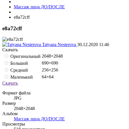
Массаж лица ДО/ПОСЛЕ
e8a72cff
e8a72cff
Tatyana Nesterova
30.12.2020
11:46
Скачать
2048×2048
Оригинальный
690×690
Большой
256×256
Средний
64×64
Маленький
Скачать
Формат файла
JPG
Размер
2048×2048
Альбом
Массаж лица ДО/ПОСЛЕ
Просмотры